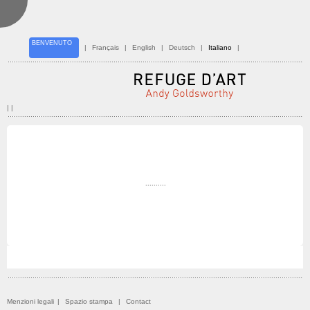
BENVENUTO
|
Français
|
English
|
Deutsch
|
Italiano
|
| |
Menzioni legali
|
Spazio stampa
|
Contact