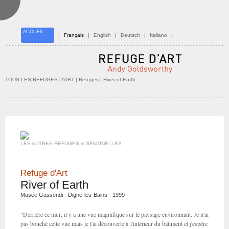
ACCUEIL
|
Français
|
English
|
Deutsch
|
Italiano
|
TOUS LES REFUGES D'ART
| Refuges | River of Earth
LES AUTRES REFUGES & SENTINELLES
Refuge d'Art
River of Earth
Musée Gassendi - Digne-les-Bains - 1999
"Derrière ce mur, il y a une vue magnifique sur le paysage environnant. Je n'ai
pas bouché cette vue mais je l'ai découverte à l'intérieur du bâtiment et j'espère