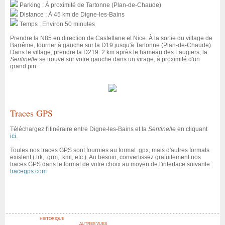
Parking : À proximité de Tartonne (Plan-de-Chaude)
Distance : À 45 km de Digne-les-Bains
Temps : Environ 50 minutes
Prendre la N85 en direction de Castellane et Nice. À la sortie du village de
Barrême, tourner à gauche sur la D19 jusqu'à Tartonne (Plan-de-Chaude).
Dans le village, prendre la D219. 2 km après le hameau des Laugiers, la
Sentinelle
se trouve sur votre gauche dans un virage, à proximité d'un
grand pin.
Traces GPS
Téléchargez l'itinéraire entre Digne-les-Bains et la
Sentinelle
en cliquant
ici.
Toutes nos traces GPS sont fournies au format .gpx, mais d'autres formats
existent (.trk, .grm, .kml, etc.). Au besoin, convertissez gratuitement nos
traces GPS dans le format de votre choix au moyen de l'interface suivante :
tracegps.com
HISTORIQUE
AUTRES VUES