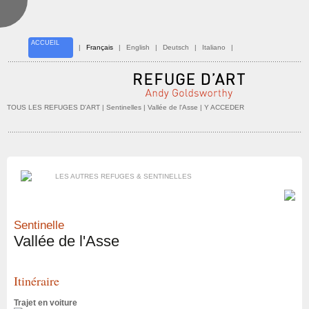
ACCUEIL
|
Français
|
English
|
Deutsch
|
Italiano
|
TOUS LES REFUGES D'ART
| Sentinelles |
Vallée de l'Asse
| Y ACCEDER
LES AUTRES REFUGES & SENTINELLES
Sentinelle
Vallée de l'Asse
Itinéraire
Trajet en voiture