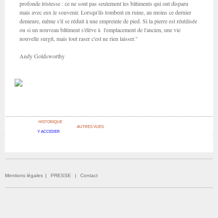
profonde tristesse : ce ne sont pas seulement les bâtiments qui ont disparu
mais avec eux le souvenir. Lorsqu'ils tombent en ruine, au moins ce dernier
demeure, même s'il se réduit à une empreinte de pied. Si la pierre est réutilisée
ou si un nouveau bâtiment s'élève à l'emplacement de l'ancien, une vie
nouvelle surgit, mais tout raser c'est ne rien laisser."
Andy Goldsworthy
HISTORIQUE
AUTRES VUES
Y ACCEDER
Mentions légales
|
PRESSE
|
Contact