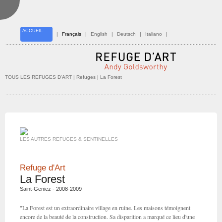
ACCUEIL
|
Français
|
English
|
Deutsch
|
Italiano
|
TOUS LES REFUGES D'ART
| Refuges | La Forest
LES AUTRES REFUGES & SENTINELLES
Refuge d'Art
La Forest
Saint-Geniez - 2008-2009
"La Forest est un extraordinaire village en ruine. Les maisons témoignent
encore de la beauté de la construction. Sa disparition a marqué ce lieu d'une