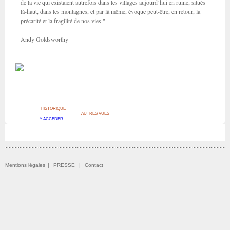
de la vie qui existaient autrefois dans les villages aujourd’hui en ruine, situés
là-haut, dans les montagnes, et par là même, évoque peut-être, en retour, la
précarité et la fragilité de nos vies."
Andy Goldsworthy
HISTORIQUE
AUTRES VUES
Y ACCEDER
Mentions légales
|
PRESSE
|
Contact