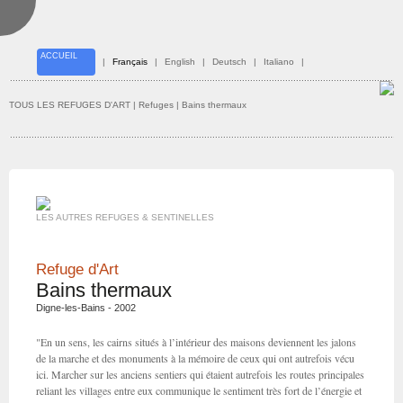
ACCUEIL
|
Français
|
English
|
Deutsch
|
Italiano
|
TOUS LES REFUGES D'ART
| Refuges | Bains thermaux
LES AUTRES REFUGES & SENTINELLES
Refuge d'Art
Bains thermaux
Digne-les-Bains - 2002
"En un sens, les cairns situés à l’intérieur des maisons deviennent les jalons
de la marche et des monuments à la mémoire de ceux qui ont autrefois vécu
ici. Marcher sur les anciens sentiers qui étaient autrefois les routes principales
reliant les villages entre eux communique le sentiment très fort de l’énergie et