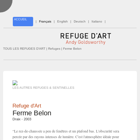
ACCUEIL
|
Français
|
English
|
Deutsch
|
Italiano
|
TOUS LES REFUGES D'ART
| Refuges | Ferme Belon
LES AUTRES REFUGES & SENTINELLES
Refuge d'Art
Ferme Belon
Draix - 2003
“Le rez-de-chaussée a peu de fenêtres et un plafond bas. L'obscurité sera
percée par des rayons intenses de lumière. C'est l'atmosphère idéale pour