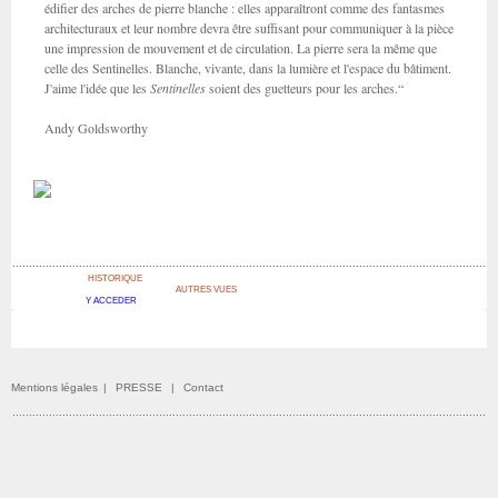
édifier des arches de pierre blanche : elles apparaîtront comme des fantasmes
architecturaux et leur nombre devra être suffisant pour communiquer à la pièce
une impression de mouvement et de circulation. La pierre sera la même que
celle des Sentinelles. Blanche, vivante, dans la lumière et l'espace du bâtiment.
J'aime l'idée que les
Sentinelles
soient des guetteurs pour les arches.“
Andy Goldsworthy
HISTORIQUE
AUTRES VUES
Y ACCEDER
Mentions légales
|
PRESSE
|
Contact