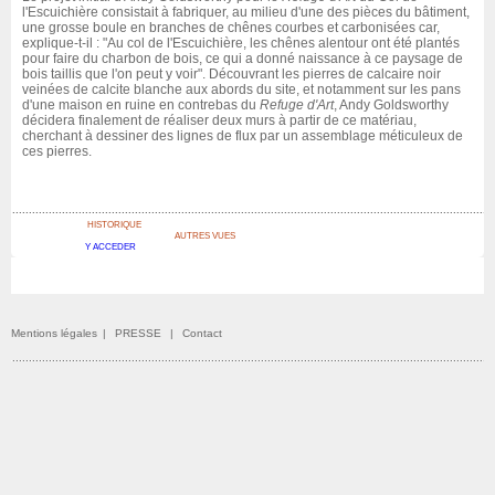
l'Escuichière consistait à fabriquer, au milieu d'une des pièces du bâtiment,
une grosse boule en branches de chênes courbes et carbonisées car,
explique-t-il : "Au col de l'Escuichière, les chênes alentour ont été plantés
pour faire du charbon de bois, ce qui a donné naissance à ce paysage de
bois taillis que l'on peut y voir". Découvrant les pierres de calcaire noir
veinées de calcite blanche aux abords du site, et notamment sur les pans
d'une maison en ruine en contrebas du
Refuge d'Art
, Andy Goldsworthy
décidera finalement de réaliser deux murs à partir de ce matériau,
cherchant à dessiner des lignes de flux par un assemblage méticuleux de
ces pierres.
HISTORIQUE
AUTRES VUES
Y ACCEDER
Mentions légales
|
PRESSE
|
Contact