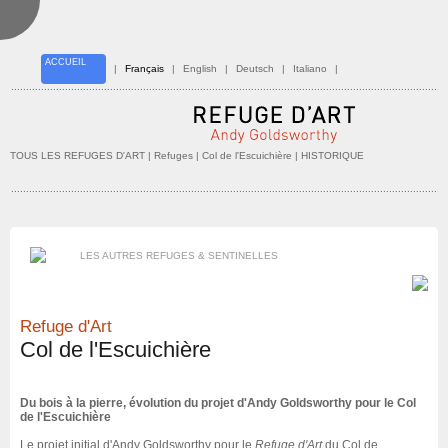
ACCUEIL
|
Français
|
English
|
Deutsch
|
Italiano
|
TOUS LES REFUGES D'ART
| Refuges |
Col de l'Escuichière
| HISTORIQUE
LES AUTRES REFUGES & SENTINELLES
Refuge d'Art
Col de l'Escuichière
Du bois à la pierre, évolution du projet d'Andy Goldsworthy pour le Col
de l'Escuichière
Le projet initial d'Andy Goldsworthy pour le
Refuge d'Art
du Col de