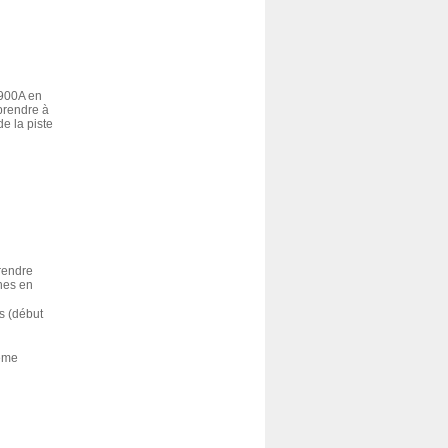
D900A en
 prendre à
de la piste
prendre
ches en
s (début
même