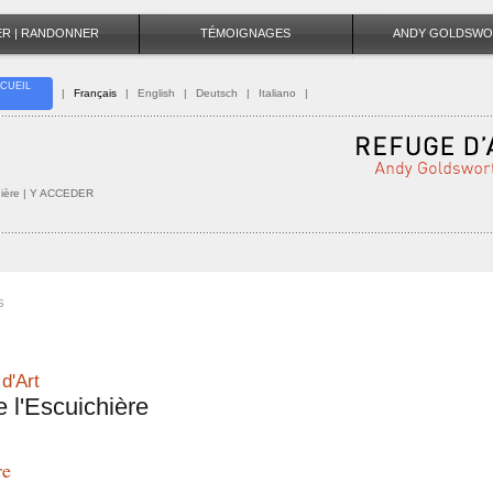
TER | RANDONNER
TÉMOIGNAGES
ANDY GOLDSWO
CUEIL
|
Français
|
English
|
Deutsch
|
Italiano
|
hière
| Y ACCEDER
S
d'Art
e l'Escuichière
re