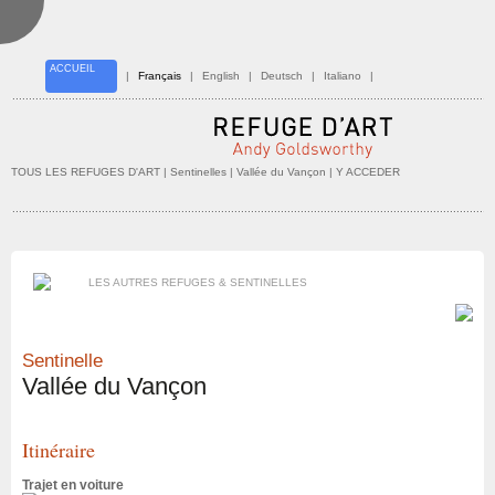
ACCUEIL
|
Français
|
English
|
Deutsch
|
Italiano
|
TOUS LES REFUGES D'ART
| Sentinelles |
Vallée du Vançon
| Y ACCEDER
LES AUTRES REFUGES & SENTINELLES
Sentinelle
Vallée du Vançon
Itinéraire
Trajet en voiture