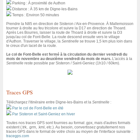
Parking : À proximité de Authon
Distance : À 35 km de Digne-les-Bains
Temps : Environ 50 minutes
Prendre la N85 en direction de Sisteron / Aix-en-Provence. À Mallemoisson
tourner à droite au feu tricolore et suivre la D17 en direction de Thoard.
Après Les Bourres, laisser la route de Thoard à droite et suivre la D3
jusqu'au col de Font-Belle. La route descend ensuite vers le village
d'Authon. Traverser le village, la
Sentinelle
se trouve 1,5 km plus loin dans
le creux d'un lacet de la route.
Le col de Font-Belle est fermé à la circulation du dernier vendredi du
mois de novembre au deuxième vendredi du mois de mars.
L'accès à la
Sentinelle
reste possible par Sisteron / Saint-Geniez (1h10 / 60km).
Traces GPS
Téléchargez l'itinéraire entre Digne-les-Bains et la
Sentinelle
:
Par le col de Font-Belle en été
Par Sisteron et Saint-Geniez en hiver
Toutes nos traces GPS sont fournies au format .gpx, mais d'autres formats
existent (.trk, .grm, .kml, etc.). Au besoin, convertissez gratuitement nos
traces GPS dans le format de votre choix au moyen de l'interface suivante :
tracegps.com