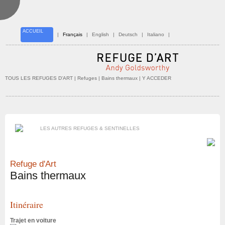
ACCUEIL
|
Français
|
English
|
Deutsch
|
Italiano
|
TOUS LES REFUGES D'ART
| Refuges |
Bains thermaux
| Y ACCEDER
LES AUTRES REFUGES & SENTINELLES
Refuge d'Art
Bains thermaux
Itinéraire
Trajet en voiture