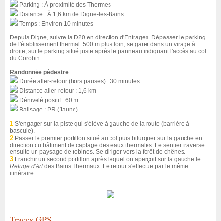
Parking : À proximité des Thermes
Distance : À 1,6 km de Digne-les-Bains
Temps : Environ 10 minutes
Depuis Digne, suivre la D20 en direction d'Entrages. Dépasser le parking
de l'établissement thermal. 500 m plus loin, se garer dans un virage à
droite, sur le parking situé juste après le panneau indiquant l'accès au col
du Corobin.
Randonnée pédestre
Durée aller-retour (hors pauses) : 30 minutes
Distance aller-retour : 1,6 km
Dénivelé positif : 60 m
Balisage : PR (Jaune)
1
S'engager sur la piste qui s'élève à gauche de la route (barrière à
bascule).
2
Passer le premier portillon situé au col puis bifurquer sur la gauche en
direction du bâtiment de captage des eaux thermales. Le sentier traverse
ensuite un paysage de robines. Se diriger vers la forêt de chênes.
3
Franchir un second portillon après lequel on aperçoit sur la gauche le
Refuge d'Art
des Bains Thermaux. Le retour s'effectue par le même
itinéraire.
Traces GPS