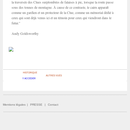
la traversée des Clues surplombées de falaises à pic, lorsque la route passe
sous des tonnes de montagne. À cause de ce contraste, le cairn apparaît
comme un gardien et un protecteur de la Clue, comme un mémorial dédié à
ceux qui sont déjà venus ici et un témoin pour ceux qui viendront dans le
futur."
Andy Goldsworthy
HISTORIQUE
AUTRES VUES
Y ACCEDER
Mentions légales
|
PRESSE
|
Contact