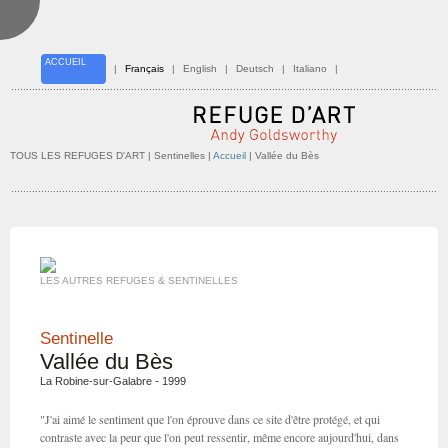
ACCUEIL
|
Français
|
English
|
Deutsch
|
Italiano
|
TOUS LES REFUGES D'ART
| Sentinelles |
Accueil
| Vallée du Bès
LES AUTRES REFUGES & SENTINELLES
Sentinelle
Vallée du Bès
La Robine-sur-Galabre - 1999
"J'ai aimé le sentiment que l'on éprouve dans ce site d'être protégé, et qui
contraste avec la peur que l'on peut ressentir, même encore aujourd'hui, dans