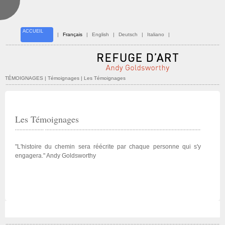
ACCUEIL
|
Français
|
English
|
Deutsch
|
Italiano
|
TÉMOIGNAGES
| Témoignages | Les Témoignages
Les Témoignages
"L'histoire du chemin sera réécrite par chaque personne qui s'y
engagera." Andy Goldsworthy