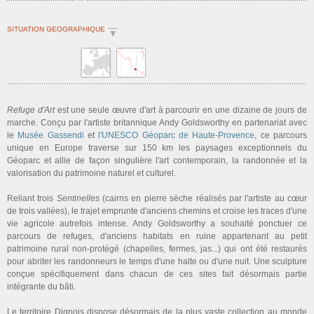
SITUATION GEOGRAPHIQUE
Refuge d'Art
est une seule œuvre d'art à parcourir en une dizaine de jours de
marche. Conçu par l'artiste britannique Andy Goldsworthy en partenariat avec
le
Musée Gassendi
et
l'UNESCO Géoparc de Haute-Provence
, ce parcours
unique en Europe traverse sur 150 km les paysages exceptionnels du
Géoparc et allie de façon singulière l'art contemporain, la randonnée et la
valorisation du patrimoine naturel et culturel.
Reliant trois
Sentinelles
(cairns en pierre sèche réalisés par l'artiste au cœur
de trois vallées), le trajet emprunte d'anciens chemins et croise les traces d'une
vie agricole autrefois intense. Andy Goldsworthy a souhaité ponctuer ce
parcours de refuges, d'anciens habitats en ruine appartenant au petit
patrimoine rural non-protégé (chapelles, fermes, jas...) qui ont été restaurés
pour abriter les randonneurs le temps d'une halte ou d'une nuit. Une sculpture
conçue spécifiquement dans chacun de ces sites fait désormais partie
intégrante du bâti.
Le territoire Dignois dispose désormais de la plus vaste collection au monde