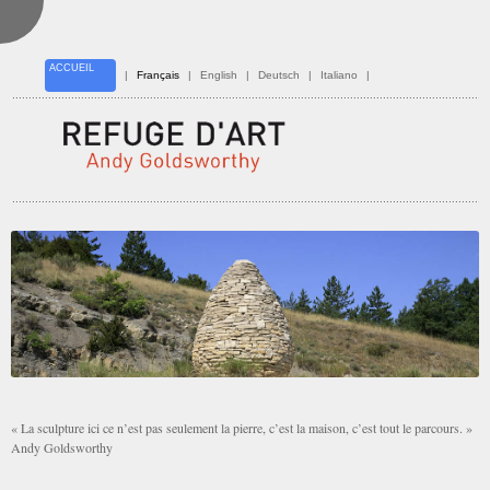
ACCUEIL
|
Français
|
English
|
Deutsch
|
Italiano
|
« La sculpture ici ce n’est pas seulement la pierre, c’est la maison, c’est tout le parcours. »
Andy Goldsworthy