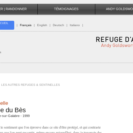
TER | RANDONNER
TÉMOIGNAGES
ANDY GOLDSWO
CUEIL
|
Français
|
English
|
Deutsch
|
Italiano
|
s
LES AUTRES REFUGES & SENTINELLES
elle
ée du Bès
e-sur-Galabre - 1999
 le sentiment que l'on éprouve dans ce site d'être protégé, et qui contraste
eur que l'on peut ressentir, même encore aujourd'hui, dans la traversée des