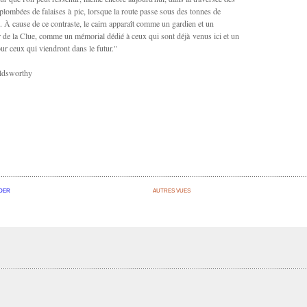
plombées de falaises à pic, lorsque la route passe sous des tonnes de
 À cause de ce contraste, le cairn apparaît comme un gardien et un
r de la Clue, comme un mémorial dédié à ceux qui sont déjà venus ici et un
ur ceux qui viendront dans le futur."
ldsworthy
DER
AUTRES VUES