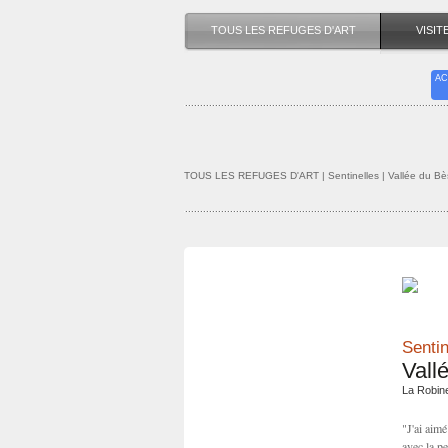
TOUS LES REFUGES D'ART
VISI
AC
TOUS LES REFUGES D'ART
| Sentinelles | Vallée du Bè
Sentin
Vall
La Robin
"J'ai aimé
avec la p