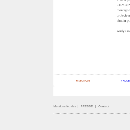
Clues sur
montagne.
protecteu
témoin po
Andy Go
HISTORIQUE
Y ACCE
Mentions légales
|
PRESSE
|
Contact