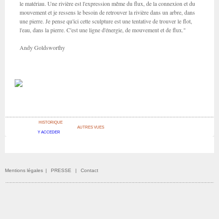
le matériau. Une rivière est l'expression même du flux, de la connexion et du
mouvement et je ressens le besoin de retrouver la rivière dans un arbre, dans
une pierre. Je pense qu'ici cette sculpture est une tentative de trouver le flot,
l'eau, dans la pierre. C'est une ligne d'énergie, de mouvement et de flux."
Andy Goldsworthy
HISTORIQUE
AUTRES VUES
Y ACCEDER
Mentions légales
|
PRESSE
|
Contact