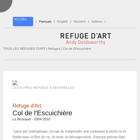
ACCUEIL
|
Français
|
English
|
Deutsch
|
Italiano
|
TOUS LES REFUGES D'ART
| Refuges | Col de l'Escuichière
LES AUTRES REFUGES & SENTINELLES
Refuge d'Art
Col de l'Escuichière
Le Brusquet - 2004-2010
"Quoi que j'entreprenne, j'essaie de comprendre non seulement la pierre ou la
feuille mais ce flux de vie, de mort, de décomposition, d'énergie présent dans