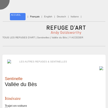
ACCUEIL
|
Français
|
English
|
Deutsch
|
Italiano
|
TOUS LES REFUGES D'ART
| Sentinelles |
Vallée du Bès
| Y ACCEDER
LES AUTRES REFUGES & SENTINELLES
Sentinelle
Vallée du Bès
Itinéraire
Trajet en voiture