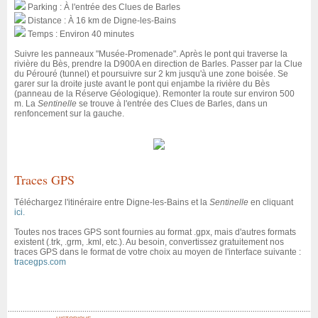
Parking : À l'entrée des Clues de Barles
Distance : À 16 km de Digne-les-Bains
Temps : Environ 40 minutes
Suivre les panneaux "Musée-Promenade". Après le pont qui traverse la
rivière du Bès, prendre la D900A en direction de Barles. Passer par la Clue
du Pérouré (tunnel) et poursuivre sur 2 km jusqu'à une zone boisée. Se
garer sur la droite juste avant le pont qui enjambe la rivière du Bès
(panneau de la Réserve Géologique). Remonter la route sur environ 500
m. La
Sentinelle
se trouve à l'entrée des Clues de Barles, dans un
renfoncement sur la gauche.
Traces GPS
Téléchargez l'itinéraire entre Digne-les-Bains et la
Sentinelle
en cliquant
ici.
Toutes nos traces GPS sont fournies au format .gpx, mais d'autres formats
existent (.trk, .grm, .kml, etc.). Au besoin, convertissez gratuitement nos
traces GPS dans le format de votre choix au moyen de l'interface suivante :
tracegps.com