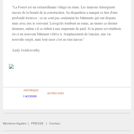
"La Forest est un extraordinaire village en ruine. Les maisons témoignent
encore de la beauté de la construction. Sa disparition a marqué ce lieu d'une
profonde tristesse : ce ne sont pas seulement les bâtiments qui ont disparu
mais avec eux le souvenir. Lorsqu'ils tombent en ruine, au moins ce dernier
demeure, même s'il se réduit à une empreinte de pied. Si la pierre est réutilisée
ou si un nouveau bâtiment s'élève à l'emplacement de l'ancien, une vie
nouvelle surgit, mais tout raser c'est ne rien laisser."
Andy Goldsworthy
HISTORIQUE
AUTRES VUES
Y ACCEDER
Mentions légales
|
PRESSE
|
Contact