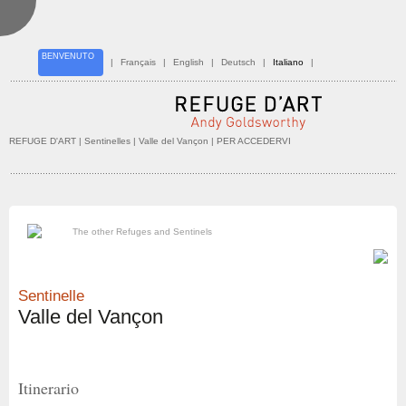
BENVENUTO
|
Français
|
English
|
Deutsch
|
Italiano
|
REFUGE D'ART
| Sentinelles |
Valle del Vançon
| PER ACCEDERVI
The other Refuges and Sentinels
Sentinelle
Valle del Vançon
Itinerario