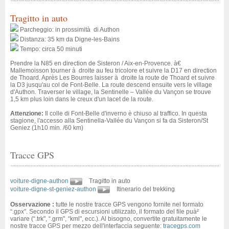
Tragitto in auto
Parcheggio: in prossimità di Authon
Distanza: 35 km da Digne-les-Bains
Tempo: circa 50 minuti
Prendre la N85 en direction de Sisteron / Aix-en-Provence. à€
Mallemoisson tourner à droite au feu tricolore et suivre la D17 en direction
de Thoard. Après Les Bourres laisser à droite la route de Thoard et suivre
la D3 jusqu'au col de Font-Belle. La route descend ensuite vers le village
d'Authon. Traverser le village, la Sentinelle – Vallée du Vançon se trouve
1,5 km plus loin dans le creux d'un lacet de la route.
Attenzione:
Il colle di Font-Belle d'inverno è chiuso al traffico. In questa
stagione, l'accesso alla Sentinella-Vallée du Vançon si fa da Sisteron/St
Geniez (1h10 min. /60 km)
Tracce GPS
voiture-digne-authon
Tragitto in auto
voiture-digne-st-geniez-authon
Itinerario del trekking
Osservazione :
tutte le nostre tracce GPS vengono fornite nel formato
“.gpx". Secondo il GPS di escursioni utilizzato, il formato del file puà²
variare (“.trk", “.grm", “kml", ecc.). Al bisogno, convertite gratuitamente le
nostre tracce GPS per mezzo dell'interfaccia seguente:
tracegps.com