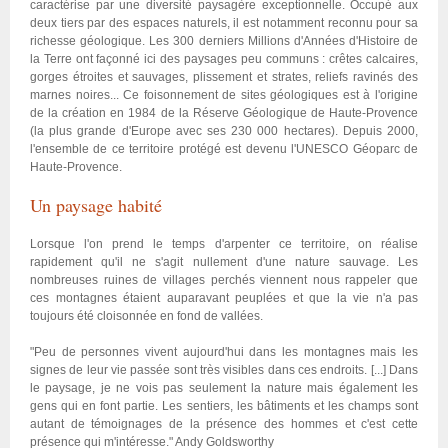
caractérise par une diversité paysagère exceptionnelle. Occupé aux
deux tiers par des espaces naturels, il est notamment reconnu pour sa
richesse géologique. Les 300 derniers Millions d'Années d'Histoire de
la Terre ont façonné ici des paysages peu communs : crêtes calcaires,
gorges étroites et sauvages, plissement et strates, reliefs ravinés des
marnes noires... Ce foisonnement de sites géologiques est à l'origine
de la création en 1984 de la Réserve Géologique de Haute-Provence
(la plus grande d'Europe avec ses 230 000 hectares). Depuis 2000,
l'ensemble de ce territoire protégé est devenu l'UNESCO Géoparc de
Haute-Provence.
Un paysage habité
Lorsque l'on prend le temps d'arpenter ce territoire, on réalise
rapidement qu'il ne s'agit nullement d'une nature sauvage. Les
nombreuses ruines de villages perchés viennent nous rappeler que
ces montagnes étaient auparavant peuplées et que la vie n'a pas
toujours été cloisonnée en fond de vallées.
"Peu de personnes vivent aujourd'hui dans les montagnes mais les
signes de leur vie passée sont très visibles dans ces endroits. [...] Dans
le paysage, je ne vois pas seulement la nature mais également les
gens qui en font partie. Les sentiers, les bâtiments et les champs sont
autant de témoignages de la présence des hommes et c'est cette
présence qui m'intéresse." Andy Goldsworthy