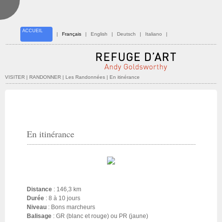
ACCUEIL
|
Français
|
English
|
Deutsch
|
Italiano
|
VISITER | RANDONNER
| Les Randonnées | En itinérance
En itinérance
Distance
: 146,3 km
Durée
: 8 à 10 jours
Niveau
: Bons marcheurs
Balisage
: GR (blanc et rouge) ou PR (jaune)