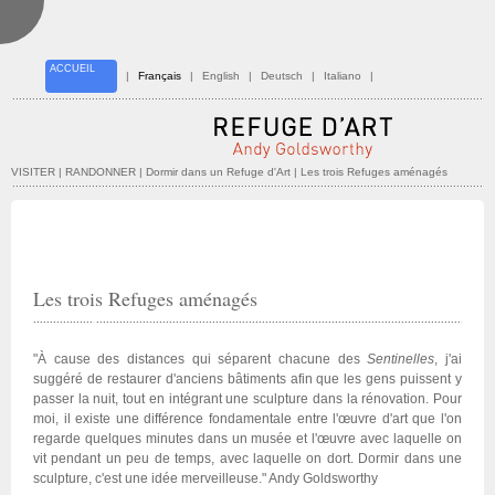
ACCUEIL
|
Français
|
English
|
Deutsch
|
Italiano
|
VISITER | RANDONNER
| Dormir dans un Refuge d'Art | Les trois Refuges aménagés
Les trois Refuges aménagés
"À cause des distances qui séparent chacune des
Sentinelles
, j'ai
suggéré de restaurer d'anciens bâtiments afin que les gens puissent y
passer la nuit, tout en intégrant une sculpture dans la rénovation. Pour
moi, il existe une différence fondamentale entre l'œuvre d'art que l'on
regarde quelques minutes dans un musée et l'œuvre avec laquelle on
vit pendant un peu de temps, avec laquelle on dort. Dormir dans une
sculpture, c'est une idée merveilleuse." Andy Goldsworthy