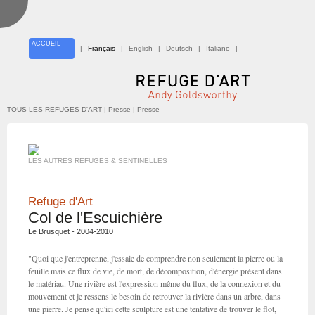
ACCUEIL
|
Français
|
English
|
Deutsch
|
Italiano
|
TOUS LES REFUGES D'ART
| Presse | Presse
LES AUTRES REFUGES & SENTINELLES
Refuge d'Art
Col de l'Escuichière
Le Brusquet - 2004-2010
"Quoi que j'entreprenne, j'essaie de comprendre non seulement la pierre ou la
feuille mais ce flux de vie, de mort, de décomposition, d'énergie présent dans
le matériau. Une rivière est l'expression même du flux, de la connexion et du
mouvement et je ressens le besoin de retrouver la rivière dans un arbre, dans
une pierre. Je pense qu'ici cette sculpture est une tentative de trouver le flot,