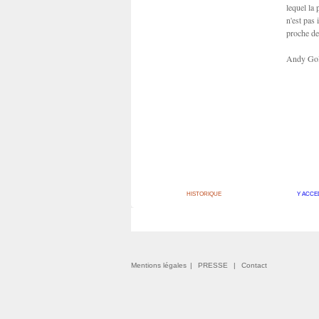
lequel la 
n'est pas 
proche de
Andy Go
HISTORIQUE
Y ACCE
Mentions légales
|
PRESSE
|
Contact