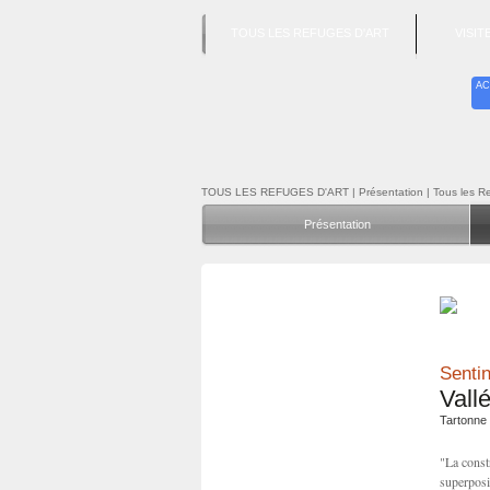
TOUS LES REFUGES D'ART
VISI
AC
TOUS LES REFUGES D'ART
| Présentation | Tous les R
Présentation
Sentin
Vall
Tartonne
"La const
superposi