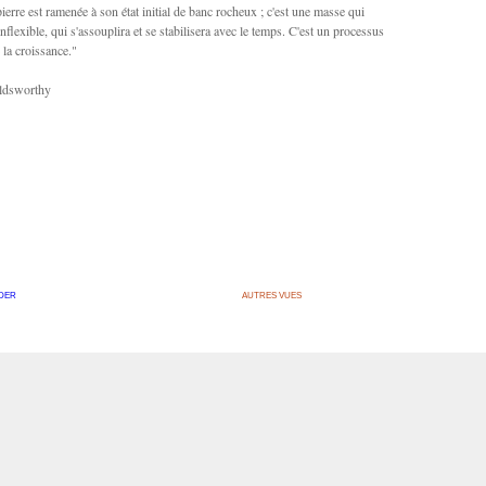
pierre est ramenée à son état initial de banc rocheux ; c'est une masse qui
inflexible, qui s'assouplira et se stabilisera avec le temps. C'est un processus
 la croissance."
ldsworthy
DER
AUTRES VUES