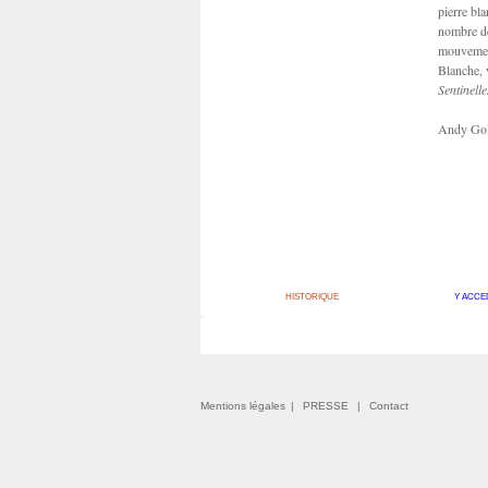
pierre bl
nombre de
mouvement
Blanche, v
Sentinelle
Andy Go
HISTORIQUE
Y ACCE
Mentions légales
|
PRESSE
|
Contact