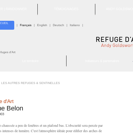
TER | RANDONNER
TÉMOIGNAGES
ANDY GOLDSWO
CUEIL
|
Français
|
English
|
Deutsch
|
Italiano
|
efuges d'Art
Le territoire
Initiateurs & partenaires
LES AUTRES REFUGES & SENTINELLES
 d'Art
e Belon
003
e-chaussée a peu de fenêtres et un plafond bas. L'obscurité sera percée par
s intenses de lumière. C'est l'atmosphère idéale pour édifier des arches de