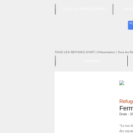
TOUS LES REFUGES D'ART
VISI
AC
TOUS LES REFUGES D'ART
| Présentation | Tous les R
Présentation
Refuge
Ferm
Draix - 2
“Le rez-d
des rayon