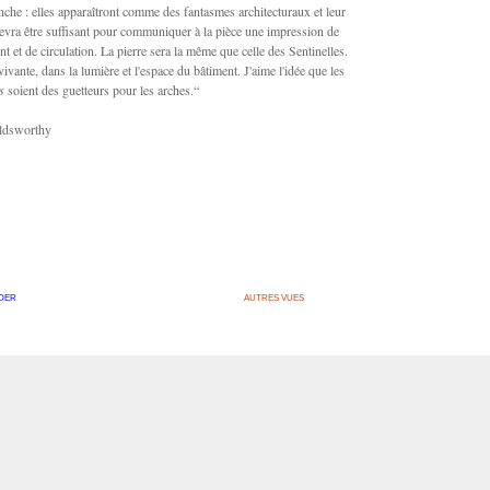
anche : elles apparaîtront comme des fantasmes architecturaux et leur
vra être suffisant pour communiquer à la pièce une impression de
 et de circulation. La pierre sera la même que celle des Sentinelles.
ivante, dans la lumière et l'espace du bâtiment. J'aime l'idée que les
s
soient des guetteurs pour les arches.“
ldsworthy
DER
AUTRES VUES