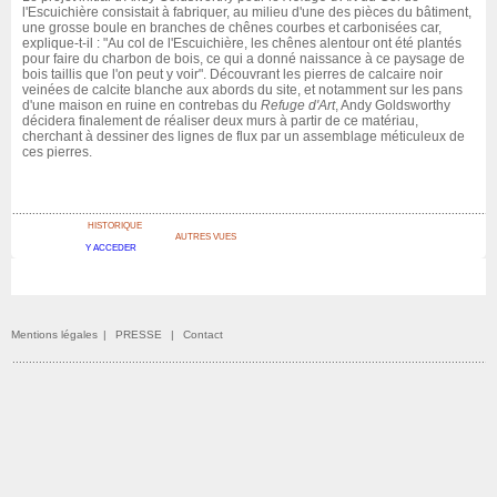
l'Escuichière consistait à fabriquer, au milieu d'une des pièces du bâtiment,
une grosse boule en branches de chênes courbes et carbonisées car,
explique-t-il : "Au col de l'Escuichière, les chênes alentour ont été plantés
pour faire du charbon de bois, ce qui a donné naissance à ce paysage de
bois taillis que l'on peut y voir". Découvrant les pierres de calcaire noir
veinées de calcite blanche aux abords du site, et notamment sur les pans
d'une maison en ruine en contrebas du
Refuge d'Art
, Andy Goldsworthy
décidera finalement de réaliser deux murs à partir de ce matériau,
cherchant à dessiner des lignes de flux par un assemblage méticuleux de
ces pierres.
HISTORIQUE
AUTRES VUES
Y ACCEDER
Mentions légales
|
PRESSE
|
Contact