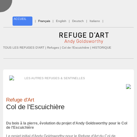
ACCUEIL
|
Français
|
English
|
Deutsch
|
Italiano
|
TOUS LES REFUGES D'ART
| Refuges |
Col de l'Escuichière
| HISTORIQUE
LES AUTRES REFUGES & SENTINELLES
Refuge d'Art
Col de l'Escuichière
Du bois à la pierre, évolution du projet d'Andy Goldsworthy pour le Col
de l'Escuichière
Le projet initial d'Andy Goldsworthy pour le
Refuge d'Art
du Col de